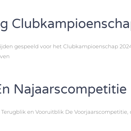
ting Clubkampioensch
rijden gespeeld voor het Clubkampioenschap 2024. I
even
n Najaarscompetitie
rugblik en Vooruitblik De Voorjaarscompetitie, die