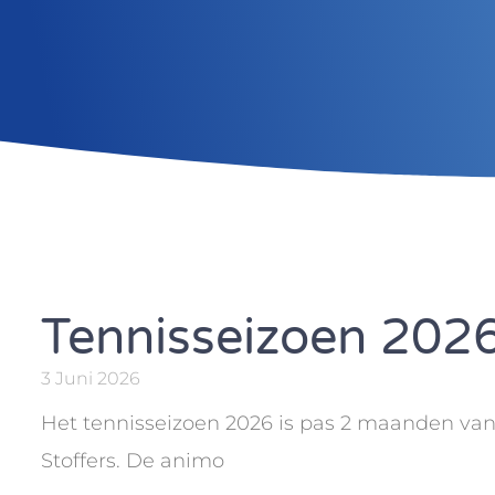
Tennisseizoen 202
3 Juni 2026
Het tennisseizoen 2026 is pas 2 maanden van s
Stoffers. De animo