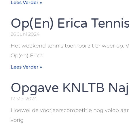
Lees Verder »
Op(en) Erica Tenni
26 Juni 2024
Het weekend tennis toernooi zit er weer op.
Op(en) Erica
Lees Verder »
Opgave KNLTB Naj
12 Mei 2024
Hoewel de voorjaarscompetitie nog volop aan d
vorig